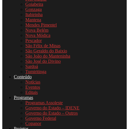
Goiabeira
Gonzaga
Itabirinha
Mantena
Mendes Pimentel
Nova Belém
Nova Módica
Pescador
São Félix de Minas
São Geraldo do Baixio
São João do Manteninha
São José do Divino
Sardoá
Tumiritinga
Conteúdo
Notícias
Eventos
Editais
Programas
Programas Assoleste
Governo do Estado – IDENE
Governo do Estado – Outros
Governo Federal
Copanor
Projetos