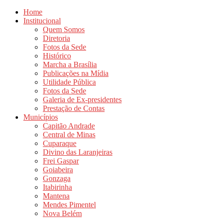
Home
Institucional
Quem Somos
Diretoria
Fotos da Sede
Histórico
Marcha a Brasília
Publicações na Mídia
Utilidade Pública
Fotos da Sede
Galeria de Ex-presidentes
Prestação de Contas
Municípios
Capitão Andrade
Central de Minas
Cuparaque
Divino das Laranjeiras
Frei Gaspar
Goiabeira
Gonzaga
Itabirinha
Mantena
Mendes Pimentel
Nova Belém