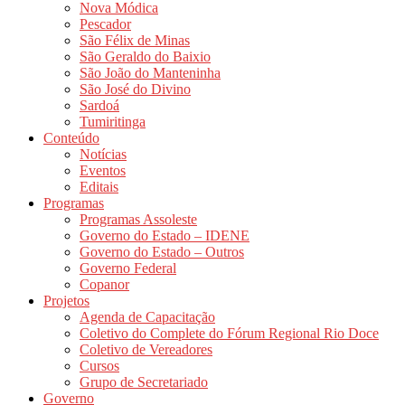
Nova Módica
Pescador
São Félix de Minas
São Geraldo do Baixio
São João do Manteninha
São José do Divino
Sardoá
Tumiritinga
Conteúdo
Notícias
Eventos
Editais
Programas
Programas Assoleste
Governo do Estado – IDENE
Governo do Estado – Outros
Governo Federal
Copanor
Projetos
Agenda de Capacitação
Coletivo do Complete do Fórum Regional Rio Doce
Coletivo de Vereadores
Cursos
Grupo de Secretariado
Governo