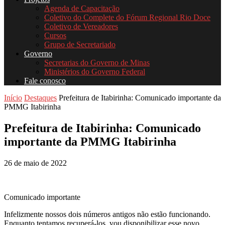
Agenda de Capacitação
Coletivo do Complete do Fórum Regional Rio Doce
Coletivo de Vereadores
Cursos
Grupo de Secretariado
Governo
Secretarias do Governo de Minas
Ministérios do Governo Federal
Fale conosco
Início
Destaques
Prefeitura de Itabirinha: Comunicado importante da
PMMG Itabirinha
Prefeitura de Itabirinha: Comunicado
importante da PMMG Itabirinha
26 de maio de 2022
Comunicado importante
Infelizmente nossos dois números antigos não estão funcionando.
Enquanto tentamos recuperá-los, vou disponibilizar esse novo