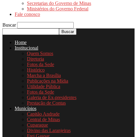
Secretarias do Governo de Minas
Ministérios do Governo Federal
Fale conosco
Buscar
Home
Institucional
Quem Somos
Diretoria
Fotos da Sede
Histórico
Marcha a Brasília
Publicações na Mídia
Utilidade Pública
Fotos da Sede
Galeria de Ex-presidentes
Prestação de Contas
Municípios
Capitão Andrade
Central de Minas
Cuparaque
Divino das Laranjeiras
Frei Gaspar