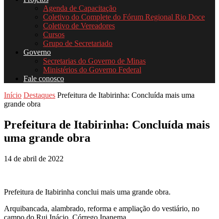
Agenda de Capacitação
Coletivo do Complete do Fórum Regional Rio Doce
Coletivo de Vereadores
Cursos
Grupo de Secretariado
Governo
Secretarias do Governo de Minas
Ministérios do Governo Federal
Fale conosco
Início
Destaques
Prefeitura de Itabirinha: Concluída mais uma
grande obra
Prefeitura de Itabirinha: Concluída mais
uma grande obra
14 de abril de 2022
Prefeitura de Itabirinha conclui mais uma grande obra.
Arquibancada, alambrado, reforma e ampliação do vestiário, no
campo do Rui Inácio, Córrego Ipanema.