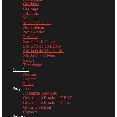
Goiabeira
Gonzaga
Itabirinha
Mantena
Mendes Pimentel
Nova Belém
Nova Módica
Pescador
São Félix de Minas
São Geraldo do Baixio
São João do Manteninha
São José do Divino
Sardoá
Tumiritinga
Conteúdo
Notícias
Eventos
Editais
Programas
Programas Assoleste
Governo do Estado – IDENE
Governo do Estado – Outros
Governo Federal
Copanor
Projetos