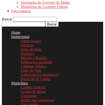
Secretarias do Governo de Minas
Ministérios do Governo Federal
Fale conosco
Buscar
Home
Institucional
Quem Somos
Diretoria
Fotos da Sede
Histórico
Marcha a Brasília
Publicações na Mídia
Utilidade Pública
Fotos da Sede
Galeria de Ex-presidentes
Prestação de Contas
Municípios
Capitão Andrade
Central de Minas
Cuparaque
Divino das Laranjeiras
Frei Gaspar