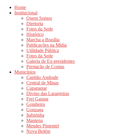
Home
Institucional
Quem Somos
Diretoria
Fotos da Sede
Histórico
Marcha a Brasília
Publicações na Mídia
Utilidade Pública
Fotos da Sede
Galeria de Ex-presidentes
Prestação de Contas
Municípios
Capitão Andrade
Central de Minas
Cuparaque
Divino das Laranjeiras
Frei Gaspar
Goiabeira
Gonzaga
Itabirinha
Mantena
Mendes Pimentel
Nova Belém