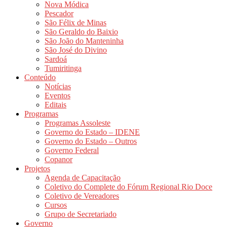
Nova Módica
Pescador
São Félix de Minas
São Geraldo do Baixio
São João do Manteninha
São José do Divino
Sardoá
Tumiritinga
Conteúdo
Notícias
Eventos
Editais
Programas
Programas Assoleste
Governo do Estado – IDENE
Governo do Estado – Outros
Governo Federal
Copanor
Projetos
Agenda de Capacitação
Coletivo do Complete do Fórum Regional Rio Doce
Coletivo de Vereadores
Cursos
Grupo de Secretariado
Governo