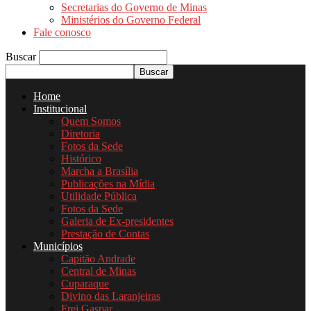
Secretarias do Governo de Minas
Ministérios do Governo Federal
Fale conosco
Buscar
Home
Institucional
Quem Somos
Diretoria
Fotos da Sede
Histórico
Marcha a Brasília
Publicações na Mídia
Utilidade Pública
Fotos da Sede
Galeria de Ex-presidentes
Prestação de Contas
Municípios
Capitão Andrade
Central de Minas
Cuparaque
Divino das Laranjeiras
Frei Gaspar