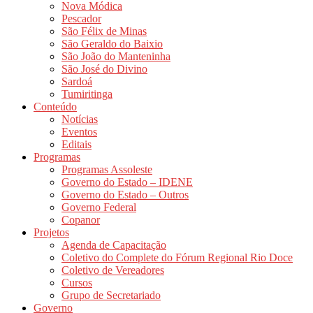
Nova Módica
Pescador
São Félix de Minas
São Geraldo do Baixio
São João do Manteninha
São José do Divino
Sardoá
Tumiritinga
Conteúdo
Notícias
Eventos
Editais
Programas
Programas Assoleste
Governo do Estado – IDENE
Governo do Estado – Outros
Governo Federal
Copanor
Projetos
Agenda de Capacitação
Coletivo do Complete do Fórum Regional Rio Doce
Coletivo de Vereadores
Cursos
Grupo de Secretariado
Governo