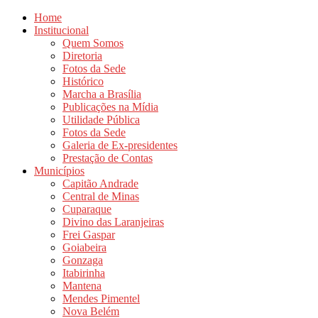
Home
Institucional
Quem Somos
Diretoria
Fotos da Sede
Histórico
Marcha a Brasília
Publicações na Mídia
Utilidade Pública
Fotos da Sede
Galeria de Ex-presidentes
Prestação de Contas
Municípios
Capitão Andrade
Central de Minas
Cuparaque
Divino das Laranjeiras
Frei Gaspar
Goiabeira
Gonzaga
Itabirinha
Mantena
Mendes Pimentel
Nova Belém