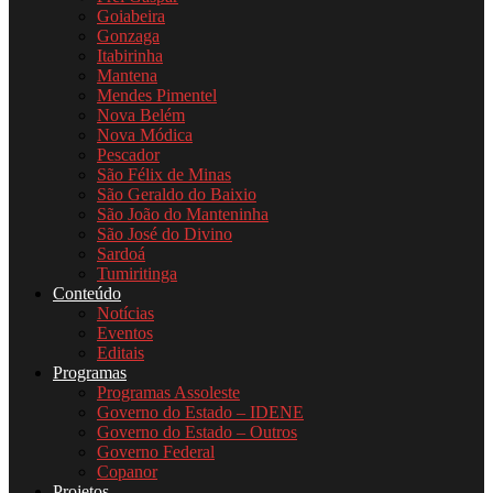
Goiabeira
Gonzaga
Itabirinha
Mantena
Mendes Pimentel
Nova Belém
Nova Módica
Pescador
São Félix de Minas
São Geraldo do Baixio
São João do Manteninha
São José do Divino
Sardoá
Tumiritinga
Conteúdo
Notícias
Eventos
Editais
Programas
Programas Assoleste
Governo do Estado – IDENE
Governo do Estado – Outros
Governo Federal
Copanor
Projetos