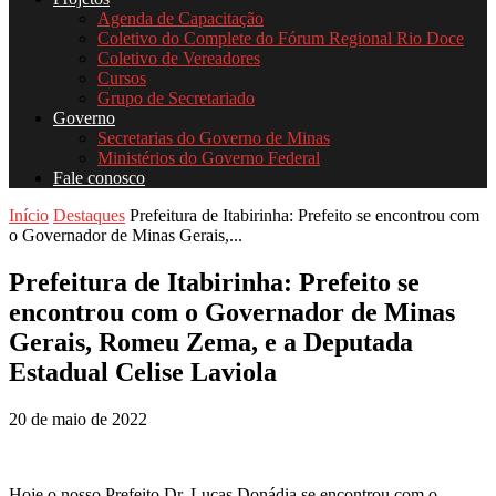
Agenda de Capacitação
Coletivo do Complete do Fórum Regional Rio Doce
Coletivo de Vereadores
Cursos
Grupo de Secretariado
Governo
Secretarias do Governo de Minas
Ministérios do Governo Federal
Fale conosco
Início
Destaques
Prefeitura de Itabirinha: Prefeito se encontrou com
o Governador de Minas Gerais,...
Prefeitura de Itabirinha: Prefeito se
encontrou com o Governador de Minas
Gerais, Romeu Zema, e a Deputada
Estadual Celise Laviola
20 de maio de 2022
Hoje o nosso Prefeito Dr. Lucas Donádia se encontrou com o