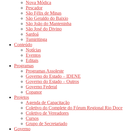
Nova Módica
Pescador
São Félix de Minas
São Geraldo do Baixio
São João do Manteninha
São José do Divino
Sardoá
Tumiritinga
Conteúdo
Notícias
Eventos
Editais
Programas
Programas Assoleste
Governo do Estado – IDENE
Governo do Estado – Outros
Governo Federal
Copanor
Projetos
Agenda de Capacitação
Coletivo do Complete do Fórum Regional Rio Doce
Coletivo de Vereadores
Cursos
Grupo de Secretariado
Governo