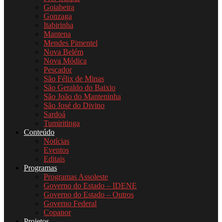
Goiabeira
Gonzaga
Itabirinha
Mantena
Mendes Pimentel
Nova Belém
Nova Módica
Pescador
São Félix de Minas
São Geraldo do Baixio
São João do Manteninha
São José do Divino
Sardoá
Tumiritinga
Conteúdo
Notícias
Eventos
Editais
Programas
Programas Assoleste
Governo do Estado – IDENE
Governo do Estado – Outros
Governo Federal
Copanor
Projetos