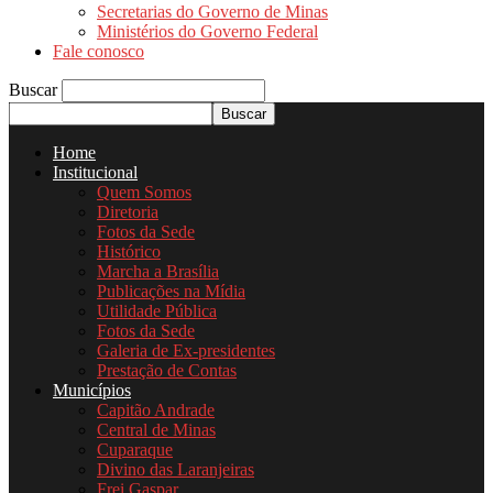
Secretarias do Governo de Minas
Ministérios do Governo Federal
Fale conosco
Buscar
Home
Institucional
Quem Somos
Diretoria
Fotos da Sede
Histórico
Marcha a Brasília
Publicações na Mídia
Utilidade Pública
Fotos da Sede
Galeria de Ex-presidentes
Prestação de Contas
Municípios
Capitão Andrade
Central de Minas
Cuparaque
Divino das Laranjeiras
Frei Gaspar