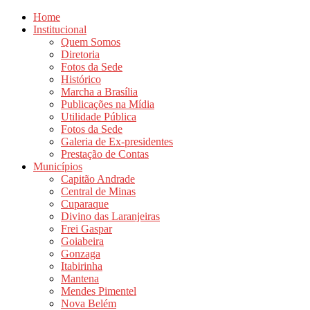
Home
Institucional
Quem Somos
Diretoria
Fotos da Sede
Histórico
Marcha a Brasília
Publicações na Mídia
Utilidade Pública
Fotos da Sede
Galeria de Ex-presidentes
Prestação de Contas
Municípios
Capitão Andrade
Central de Minas
Cuparaque
Divino das Laranjeiras
Frei Gaspar
Goiabeira
Gonzaga
Itabirinha
Mantena
Mendes Pimentel
Nova Belém