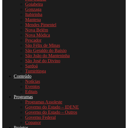
Goiabeira
Gonzaga
Itabirinha
Mantena
Mendes Pimentel
Nova Belém
Nova Módica
Pescador
São Félix de Minas
São Geraldo do Baixio
São João do Manteninha
São José do Divino
Sardoá
Tumiritinga
Conteúdo
Notícias
Eventos
Editais
Programas
Programas Assoleste
Governo do Estado – IDENE
Governo do Estado – Outros
Governo Federal
Copanor
Projetos