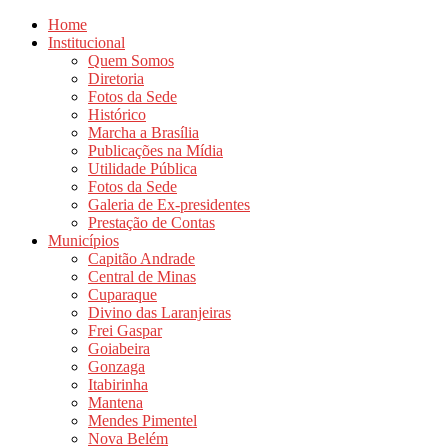
Home
Institucional
Quem Somos
Diretoria
Fotos da Sede
Histórico
Marcha a Brasília
Publicações na Mídia
Utilidade Pública
Fotos da Sede
Galeria de Ex-presidentes
Prestação de Contas
Municípios
Capitão Andrade
Central de Minas
Cuparaque
Divino das Laranjeiras
Frei Gaspar
Goiabeira
Gonzaga
Itabirinha
Mantena
Mendes Pimentel
Nova Belém