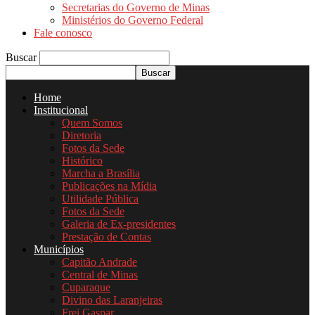
Secretarias do Governo de Minas
Ministérios do Governo Federal
Fale conosco
Buscar
Home
Institucional
Quem Somos
Diretoria
Fotos da Sede
Histórico
Marcha a Brasília
Publicações na Mídia
Utilidade Pública
Fotos da Sede
Galeria de Ex-presidentes
Prestação de Contas
Municípios
Capitão Andrade
Central de Minas
Cuparaque
Divino das Laranjeiras
Frei Gaspar