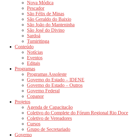
Nova Módica
Pescador
São Félix de Minas
São Geraldo do Baixio
São João do Manteninha
São José do Divino
Sardoá
Tumiritinga
Conteúdo
Notícias
Eventos
Editais
Programas
Programas Assoleste
Governo do Estado – IDENE
Governo do Estado – Outros
Governo Federal
Copanor
Projetos
Agenda de Capacitação
Coletivo do Complete do Fórum Regional Rio Doce
Coletivo de Vereadores
Cursos
Grupo de Secretariado
Governo