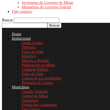
Secretarias do Governo de Minas
Ministérios do Governo Federal
Fale conosco
Buscar
Home
Institucional
Quem Somos
Diretoria
Fotos da Sede
Histórico
Marcha a Brasília
Publicações na Mídia
Utilidade Pública
Fotos da Sede
Galeria de Ex-presidentes
Prestação de Contas
Municípios
Capitão Andrade
Central de Minas
Cuparaque
Divino das Laranjeiras
Frei Gaspar