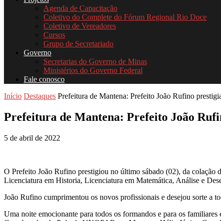
Agenda de Capacitação
Coletivo do Complete do Fórum Regional Rio Doce
Coletivo de Vereadores
Cursos
Grupo de Secretariado
Governo
Secretarias do Governo de Minas
Ministérios do Governo Federal
Fale conosco
Início
Destaques
Prefeitura de Mantena: Prefeito João Rufino prestigia
Prefeitura de Mantena: Prefeito João Rufi
5 de abril de 2022
O Prefeito João Rufino prestigiou no último sábado (02), da colaçã
Licenciatura em Historia, Licenciatura em Matemática, Análise e D
João Rufino cumprimentou os novos profissionais e desejou sorte a t
Uma noite emocionante para todos os formandos e para os familiares