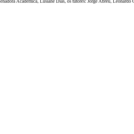
dora Acadêmica, Lusiane Dias, os tutores: Jorge Abreu, Leonardo Co