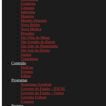
Goiabeira
Gonzaga
Itabirinha
Mantena
Mendes Pimentel
Nova Belém
Nova Módica
Pescador
São Félix de Minas
São Geraldo do Baixio
São João do Manteninha
São José do Divino
Sardoá
Tumiritinga
Conteúdo
Notícias
Eventos
Editais
Programas
Programas Assoleste
Governo do Estado – IDENE
Governo do Estado – Outros
Governo Federal
Copanor
Projetos