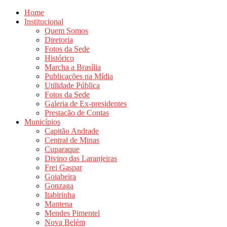
Home
Institucional
Quem Somos
Diretoria
Fotos da Sede
Histórico
Marcha a Brasília
Publicações na Mídia
Utilidade Pública
Fotos da Sede
Galeria de Ex-presidentes
Prestação de Contas
Municípios
Capitão Andrade
Central de Minas
Cuparaque
Divino das Laranjeiras
Frei Gaspar
Goiabeira
Gonzaga
Itabirinha
Mantena
Mendes Pimentel
Nova Belém