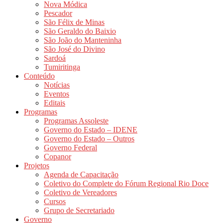
Nova Módica
Pescador
São Félix de Minas
São Geraldo do Baixio
São João do Manteninha
São José do Divino
Sardoá
Tumiritinga
Conteúdo
Notícias
Eventos
Editais
Programas
Programas Assoleste
Governo do Estado – IDENE
Governo do Estado – Outros
Governo Federal
Copanor
Projetos
Agenda de Capacitação
Coletivo do Complete do Fórum Regional Rio Doce
Coletivo de Vereadores
Cursos
Grupo de Secretariado
Governo