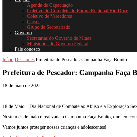
Agenda de Capacitação
Coletivo do Complete do Fórum Regional Rio Doce
Coletivo de Vereadores
Cursos
Grupo de Secretariado
Governo
Secretarias do Governo de Minas
Ministérios do Governo Federal
Fale conosco
Início
Destaques
Prefeitura de Pescador: Campanha Faça Bonito
Prefeitura de Pescador: Campanha Faça B
18 de maio de 2022
18 de Maio – Dia Nacional de Combate ao Abuso e a Exploração Sexu
Neste mês de maio é realizada a Campanha Faça Bonito, que tem como
Vamos juntos proteger nossas crianças e adolescentes!