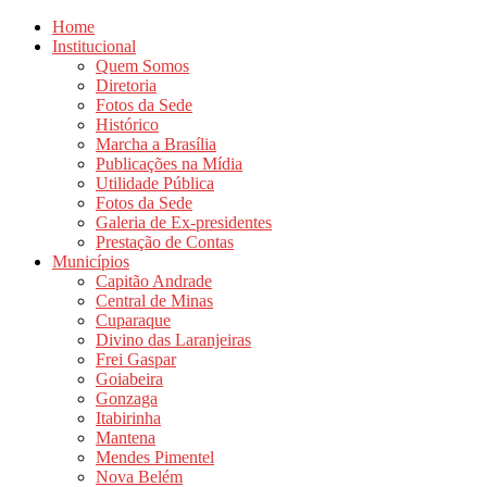
Home
Institucional
Quem Somos
Diretoria
Fotos da Sede
Histórico
Marcha a Brasília
Publicações na Mídia
Utilidade Pública
Fotos da Sede
Galeria de Ex-presidentes
Prestação de Contas
Municípios
Capitão Andrade
Central de Minas
Cuparaque
Divino das Laranjeiras
Frei Gaspar
Goiabeira
Gonzaga
Itabirinha
Mantena
Mendes Pimentel
Nova Belém