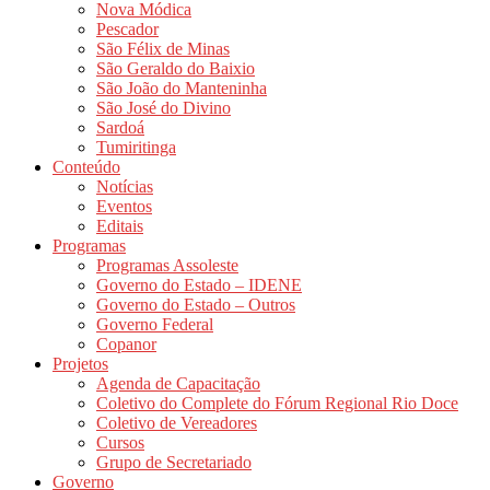
Nova Módica
Pescador
São Félix de Minas
São Geraldo do Baixio
São João do Manteninha
São José do Divino
Sardoá
Tumiritinga
Conteúdo
Notícias
Eventos
Editais
Programas
Programas Assoleste
Governo do Estado – IDENE
Governo do Estado – Outros
Governo Federal
Copanor
Projetos
Agenda de Capacitação
Coletivo do Complete do Fórum Regional Rio Doce
Coletivo de Vereadores
Cursos
Grupo de Secretariado
Governo