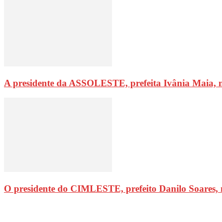
A presidente da ASSOLESTE, prefeita Ivânia Maia, 
O presidente do CIMLESTE, prefeito Danilo Soares,