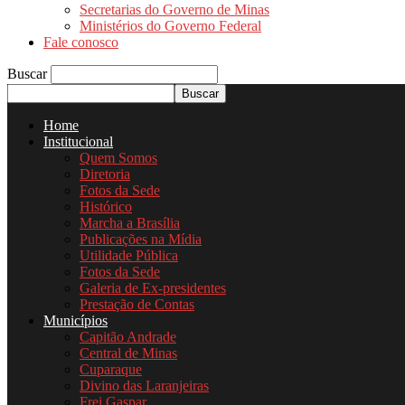
Secretarias do Governo de Minas
Ministérios do Governo Federal
Fale conosco
Buscar
Home
Institucional
Quem Somos
Diretoria
Fotos da Sede
Histórico
Marcha a Brasília
Publicações na Mídia
Utilidade Pública
Fotos da Sede
Galeria de Ex-presidentes
Prestação de Contas
Municípios
Capitão Andrade
Central de Minas
Cuparaque
Divino das Laranjeiras
Frei Gaspar