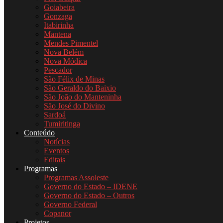
Goiabeira
Gonzaga
Itabirinha
Mantena
Mendes Pimentel
Nova Belém
Nova Módica
Pescador
São Félix de Minas
São Geraldo do Baixio
São João do Manteninha
São José do Divino
Sardoá
Tumiritinga
Conteúdo
Notícias
Eventos
Editais
Programas
Programas Assoleste
Governo do Estado – IDENE
Governo do Estado – Outros
Governo Federal
Copanor
Projetos