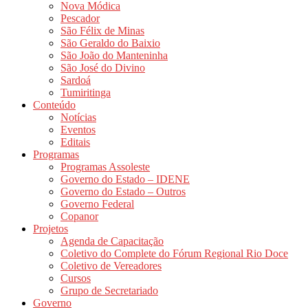
Nova Módica
Pescador
São Félix de Minas
São Geraldo do Baixio
São João do Manteninha
São José do Divino
Sardoá
Tumiritinga
Conteúdo
Notícias
Eventos
Editais
Programas
Programas Assoleste
Governo do Estado – IDENE
Governo do Estado – Outros
Governo Federal
Copanor
Projetos
Agenda de Capacitação
Coletivo do Complete do Fórum Regional Rio Doce
Coletivo de Vereadores
Cursos
Grupo de Secretariado
Governo