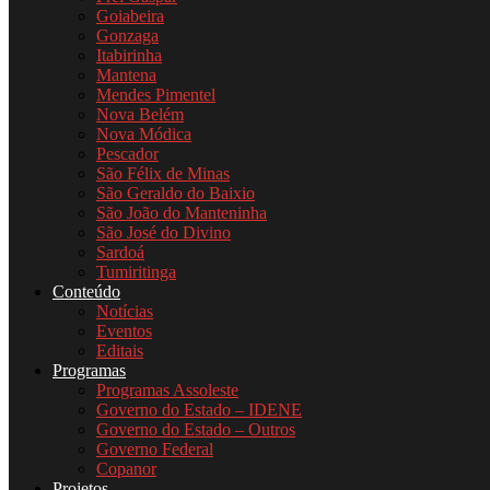
Goiabeira
Gonzaga
Itabirinha
Mantena
Mendes Pimentel
Nova Belém
Nova Módica
Pescador
São Félix de Minas
São Geraldo do Baixio
São João do Manteninha
São José do Divino
Sardoá
Tumiritinga
Conteúdo
Notícias
Eventos
Editais
Programas
Programas Assoleste
Governo do Estado – IDENE
Governo do Estado – Outros
Governo Federal
Copanor
Projetos