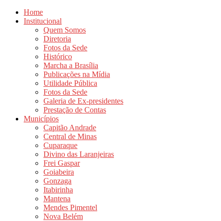
Home
Institucional
Quem Somos
Diretoria
Fotos da Sede
Histórico
Marcha a Brasília
Publicações na Mídia
Utilidade Pública
Fotos da Sede
Galeria de Ex-presidentes
Prestação de Contas
Municípios
Capitão Andrade
Central de Minas
Cuparaque
Divino das Laranjeiras
Frei Gaspar
Goiabeira
Gonzaga
Itabirinha
Mantena
Mendes Pimentel
Nova Belém