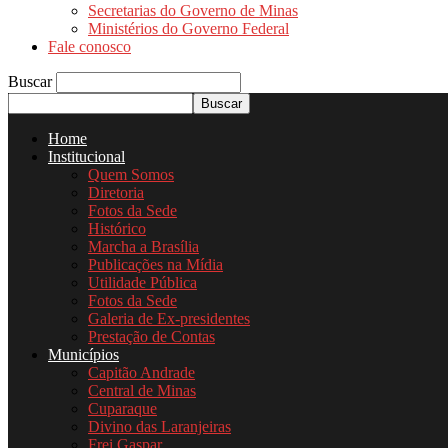
Secretarias do Governo de Minas
Ministérios do Governo Federal
Fale conosco
Buscar
Home
Institucional
Quem Somos
Diretoria
Fotos da Sede
Histórico
Marcha a Brasília
Publicações na Mídia
Utilidade Pública
Fotos da Sede
Galeria de Ex-presidentes
Prestação de Contas
Municípios
Capitão Andrade
Central de Minas
Cuparaque
Divino das Laranjeiras
Frei Gaspar