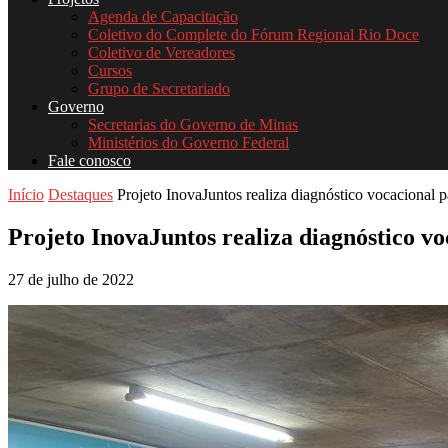
Agenda de Capacitação
Coletivo do Complete do Fórum Regional Rio Doce
Coletivo de Vereadores
Cursos
Grupo de Secretariado
Governo
Secretarias do Governo de Minas
Ministérios do Governo Federal
Fale conosco
Início
Destaques
Projeto InovaJuntos realiza diagnóstico vocacional p
Projeto InovaJuntos realiza diagnóstico vo
27 de julho de 2022