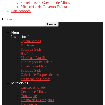
Secretarias do Governo de Minas
Ministérios do Governo Federal
Fale conosco
Buscar
Home
Institucional
Quem Somos
Diretoria
Fotos da Sede
Histórico
Marcha a Brasília
Publicações na Mídia
Utilidade Pública
Fotos da Sede
Galeria de Ex-presidentes
Prestação de Contas
Municípios
Capitão Andrade
Central de Minas
Cuparaque
Divino das Laranjeiras
Frei Gaspar