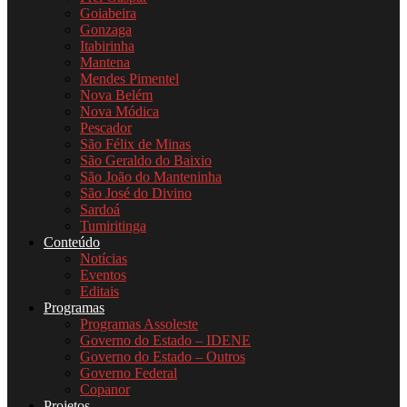
Goiabeira
Gonzaga
Itabirinha
Mantena
Mendes Pimentel
Nova Belém
Nova Módica
Pescador
São Félix de Minas
São Geraldo do Baixio
São João do Manteninha
São José do Divino
Sardoá
Tumiritinga
Conteúdo
Notícias
Eventos
Editais
Programas
Programas Assoleste
Governo do Estado – IDENE
Governo do Estado – Outros
Governo Federal
Copanor
Projetos