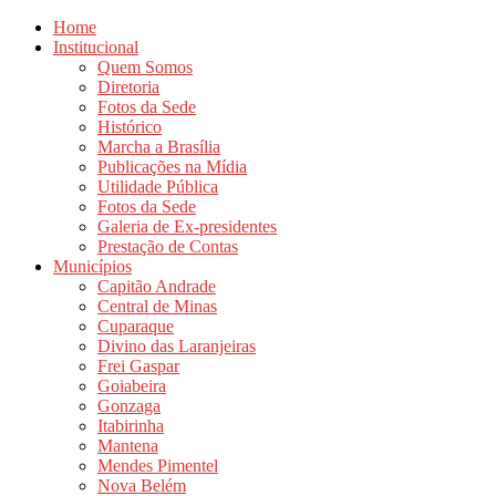
Home
Institucional
Quem Somos
Diretoria
Fotos da Sede
Histórico
Marcha a Brasília
Publicações na Mídia
Utilidade Pública
Fotos da Sede
Galeria de Ex-presidentes
Prestação de Contas
Municípios
Capitão Andrade
Central de Minas
Cuparaque
Divino das Laranjeiras
Frei Gaspar
Goiabeira
Gonzaga
Itabirinha
Mantena
Mendes Pimentel
Nova Belém