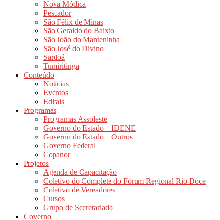
Nova Módica
Pescador
São Félix de Minas
São Geraldo do Baixio
São João do Manteninha
São José do Divino
Sardoá
Tumiritinga
Conteúdo
Notícias
Eventos
Editais
Programas
Programas Assoleste
Governo do Estado – IDENE
Governo do Estado – Outros
Governo Federal
Copanor
Projetos
Agenda de Capacitação
Coletivo do Complete do Fórum Regional Rio Doce
Coletivo de Vereadores
Cursos
Grupo de Secretariado
Governo