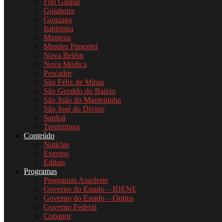
Frei Gaspar
Goiabeira
Gonzaga
Itabirinha
Mantena
Mendes Pimentel
Nova Belém
Nova Módica
Pescador
São Félix de Minas
São Geraldo do Baixio
São João do Manteninha
São José do Divino
Sardoá
Tumiritinga
Conteúdo
Notícias
Eventos
Editais
Programas
Programas Assoleste
Governo do Estado – IDENE
Governo do Estado – Outros
Governo Federal
Copanor