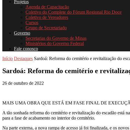
Projetos
Agenda de Capacitação
Coletivo do Complete do Fórum Regional Rio Doce
Coletivo de Vereadores
Cursos
Grupo de Secretariado
Governo
Secretarias do Governo de Minas
Ministérios do Governo Federal
Fale conosco
Início
Destaques
Sardoá: Reforma do cemitério e revitalização do esca
Sardoá: Reforma do cemitério e revitalizaç
26 de outubro de 2022
MAIS UMA OBRA QUE ESTÁ EM FASE FINAL DE EXECUÇÃO
A tão sonhada reforma do cemitério e revitalização do escadão está na
para a fase de acabamento no interior do cemitério.
Na parte externa, a nova rampa de acesso já foi finalizada, e os nov