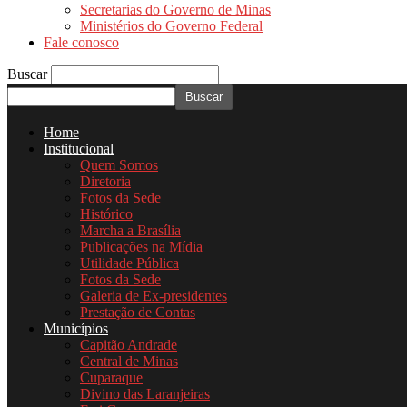
Secretarias do Governo de Minas
Ministérios do Governo Federal
Fale conosco
Buscar
Home
Institucional
Quem Somos
Diretoria
Fotos da Sede
Histórico
Marcha a Brasília
Publicações na Mídia
Utilidade Pública
Fotos da Sede
Galeria de Ex-presidentes
Prestação de Contas
Municípios
Capitão Andrade
Central de Minas
Cuparaque
Divino das Laranjeiras