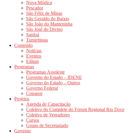
Nova Módica
Pescador
São Félix de Minas
São Geraldo do Baixio
São João do Manteninha
São José do Divino
Sardoá
Tumiritinga
Conteúdo
Notícias
Eventos
Editais
Programas
Programas Assoleste
Governo do Estado – IDENE
Governo do Estado – Outros
Governo Federal
Copanor
Projetos
Agenda de Capacitação
Coletivo do Complete do Fórum Regional Rio Doce
Coletivo de Vereadores
Cursos
Grupo de Secretariado
Governo