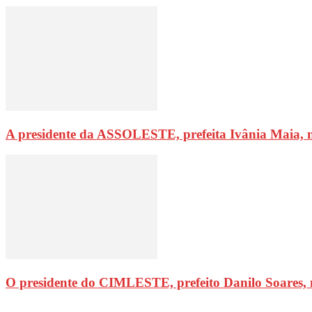
A presidente da ASSOLESTE, prefeita Ivânia Maia, 
O presidente do CIMLESTE, prefeito Danilo Soares,