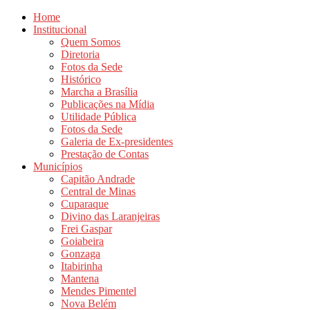
Home
Institucional
Quem Somos
Diretoria
Fotos da Sede
Histórico
Marcha a Brasília
Publicações na Mídia
Utilidade Pública
Fotos da Sede
Galeria de Ex-presidentes
Prestação de Contas
Municípios
Capitão Andrade
Central de Minas
Cuparaque
Divino das Laranjeiras
Frei Gaspar
Goiabeira
Gonzaga
Itabirinha
Mantena
Mendes Pimentel
Nova Belém