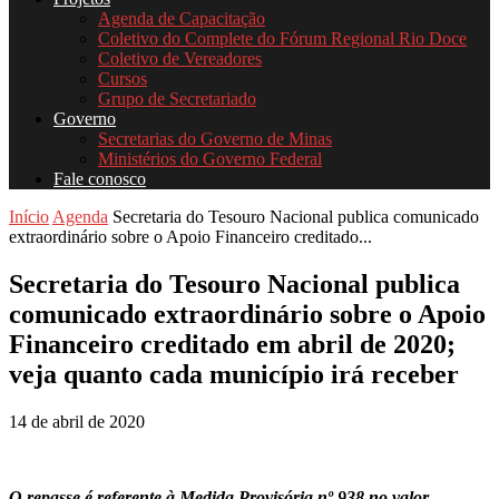
Agenda de Capacitação
Coletivo do Complete do Fórum Regional Rio Doce
Coletivo de Vereadores
Cursos
Grupo de Secretariado
Governo
Secretarias do Governo de Minas
Ministérios do Governo Federal
Fale conosco
Início
Agenda
Secretaria do Tesouro Nacional publica comunicado
extraordinário sobre o Apoio Financeiro creditado...
Secretaria do Tesouro Nacional publica
comunicado extraordinário sobre o Apoio
Financeiro creditado em abril de 2020;
veja quanto cada município irá receber
14 de abril de 2020
O repasse é referente à Medida Provisória nº 938 no valor