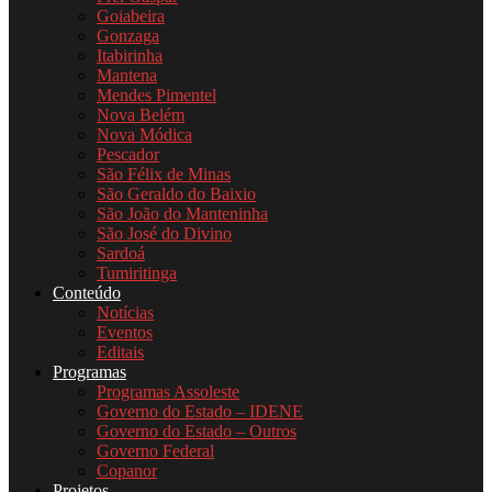
Goiabeira
Gonzaga
Itabirinha
Mantena
Mendes Pimentel
Nova Belém
Nova Módica
Pescador
São Félix de Minas
São Geraldo do Baixio
São João do Manteninha
São José do Divino
Sardoá
Tumiritinga
Conteúdo
Notícias
Eventos
Editais
Programas
Programas Assoleste
Governo do Estado – IDENE
Governo do Estado – Outros
Governo Federal
Copanor
Projetos