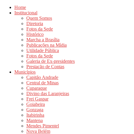
Home
Institucional
Quem Somos
Diretoria
Fotos da Sede
Histórico
Marcha a Brasília
Publicações na Mídia
Utilidade Pública
Fotos da Sede
Galeria de Ex-presidentes
Prestação de Contas
Municípios
Capitão Andrade
Central de Minas
Cuparaque
Divino das Laranjeiras
Frei Gaspar
Goiabeira
Gonzaga
Itabirinha
Mantena
Mendes Pimentel
Nova Belém