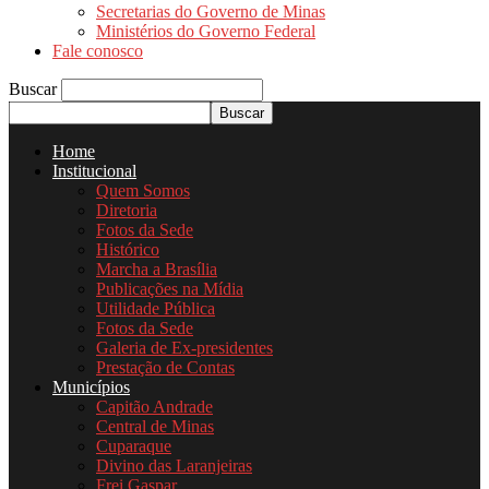
Secretarias do Governo de Minas
Ministérios do Governo Federal
Fale conosco
Buscar
Home
Institucional
Quem Somos
Diretoria
Fotos da Sede
Histórico
Marcha a Brasília
Publicações na Mídia
Utilidade Pública
Fotos da Sede
Galeria de Ex-presidentes
Prestação de Contas
Municípios
Capitão Andrade
Central de Minas
Cuparaque
Divino das Laranjeiras
Frei Gaspar