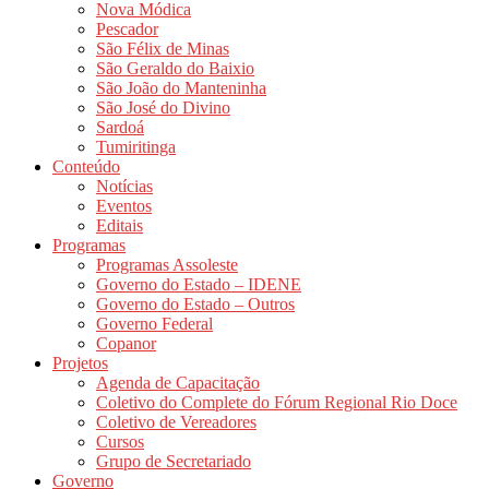
Nova Módica
Pescador
São Félix de Minas
São Geraldo do Baixio
São João do Manteninha
São José do Divino
Sardoá
Tumiritinga
Conteúdo
Notícias
Eventos
Editais
Programas
Programas Assoleste
Governo do Estado – IDENE
Governo do Estado – Outros
Governo Federal
Copanor
Projetos
Agenda de Capacitação
Coletivo do Complete do Fórum Regional Rio Doce
Coletivo de Vereadores
Cursos
Grupo de Secretariado
Governo