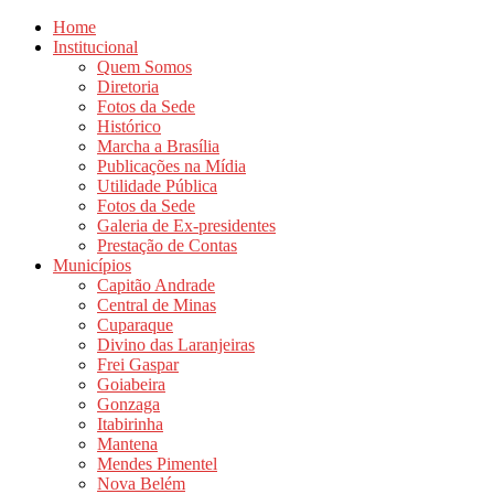
Home
Institucional
Quem Somos
Diretoria
Fotos da Sede
Histórico
Marcha a Brasília
Publicações na Mídia
Utilidade Pública
Fotos da Sede
Galeria de Ex-presidentes
Prestação de Contas
Municípios
Capitão Andrade
Central de Minas
Cuparaque
Divino das Laranjeiras
Frei Gaspar
Goiabeira
Gonzaga
Itabirinha
Mantena
Mendes Pimentel
Nova Belém