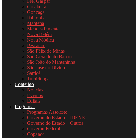
Frei Gaspar
Goiabeira
Gonzaga
Itabirinha
Mantena
Mendes Pimentel
Nova Belém
Nova Módica
Pescador
São Félix de Minas
São Geraldo do Baixio
São João do Manteninha
São José do Divino
Sardoá
Tumiritinga
Conteúdo
Notícias
Eventos
Editais
Programas
Programas Assoleste
Governo do Estado – IDENE
Governo do Estado – Outros
Governo Federal
Copanor