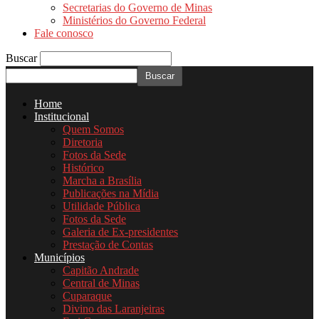
Secretarias do Governo de Minas
Ministérios do Governo Federal
Fale conosco
Buscar
Home
Institucional
Quem Somos
Diretoria
Fotos da Sede
Histórico
Marcha a Brasília
Publicações na Mídia
Utilidade Pública
Fotos da Sede
Galeria de Ex-presidentes
Prestação de Contas
Municípios
Capitão Andrade
Central de Minas
Cuparaque
Divino das Laranjeiras