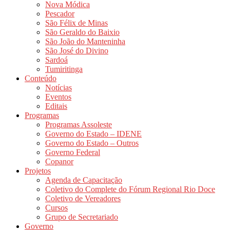
Nova Módica
Pescador
São Félix de Minas
São Geraldo do Baixio
São João do Manteninha
São José do Divino
Sardoá
Tumiritinga
Conteúdo
Notícias
Eventos
Editais
Programas
Programas Assoleste
Governo do Estado – IDENE
Governo do Estado – Outros
Governo Federal
Copanor
Projetos
Agenda de Capacitação
Coletivo do Complete do Fórum Regional Rio Doce
Coletivo de Vereadores
Cursos
Grupo de Secretariado
Governo