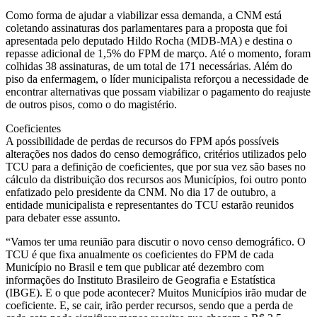
Como forma de ajudar a viabilizar essa demanda, a CNM está
coletando assinaturas dos parlamentares para a proposta que foi
apresentada pelo deputado Hildo Rocha (MDB-MA) e destina o
repasse adicional de 1,5% do FPM de março. Até o momento, foram
colhidas 38 assinaturas, de um total de 171 necessárias. Além do
piso da enfermagem, o líder municipalista reforçou a necessidade de
encontrar alternativas que possam viabilizar o pagamento do reajuste
de outros pisos, como o do magistério.
Coeficientes
A possibilidade de perdas de recursos do FPM após possíveis
alterações nos dados do censo demográfico, critérios utilizados pelo
TCU para a definição de coeficientes, que por sua vez são bases no
cálculo da distribuição dos recursos aos Municípios, foi outro ponto
enfatizado pelo presidente da CNM. No dia 17 de outubro, a
entidade municipalista e representantes do TCU estarão reunidos
para debater esse assunto.
“Vamos ter uma reunião para discutir o novo censo demográfico. O
TCU é que fixa anualmente os coeficientes do FPM de cada
Município no Brasil e tem que publicar até dezembro com
informações do Instituto Brasileiro de Geografia e Estatística
(IBGE). E o que pode acontecer? Muitos Municípios irão mudar de
coeficiente. E, se cair, irão perder recursos, sendo que a perda de