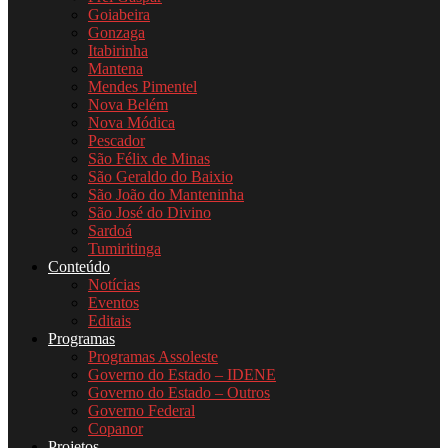
Goiabeira
Gonzaga
Itabirinha
Mantena
Mendes Pimentel
Nova Belém
Nova Módica
Pescador
São Félix de Minas
São Geraldo do Baixio
São João do Manteninha
São José do Divino
Sardoá
Tumiritinga
Conteúdo
Notícias
Eventos
Editais
Programas
Programas Assoleste
Governo do Estado – IDENE
Governo do Estado – Outros
Governo Federal
Copanor
Projetos