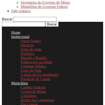
Secretarias do Governo de Minas
Ministérios do Governo Federal
Fale conosco
Buscar
Home
Institucional
Quem Somos
Diretoria
Fotos da Sede
Histórico
Marcha a Brasília
Publicações na Mídia
Utilidade Pública
Fotos da Sede
Galeria de Ex-presidentes
Prestação de Contas
Municípios
Capitão Andrade
Central de Minas
Cuparaque
Divino das Laranjeiras
Frei Gaspar