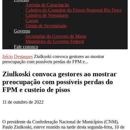
Agenda de Capacitação
Coletivo do Complete do Fórum Regional Rio Doce
Coletivo de Vereadores
Cursos
Grupo de Secretariado
Governo
Secretarias do Governo de Minas
Ministérios do Governo Federal
Fale conosco
Início
Destaques
Ziulkoski convoca gestores ao mostrar
preocupação com possíveis perdas do FPM e...
Ziulkoski convoca gestores ao mostrar
preocupação com possíveis perdas do
FPM e custeio de pisos
11 de outubro de 2022
O presidente da Confederação Nacional de Municípios (CNM),
Paulo Ziulkoski, esteve reunido na tarde desta segunda-feira, 10 de