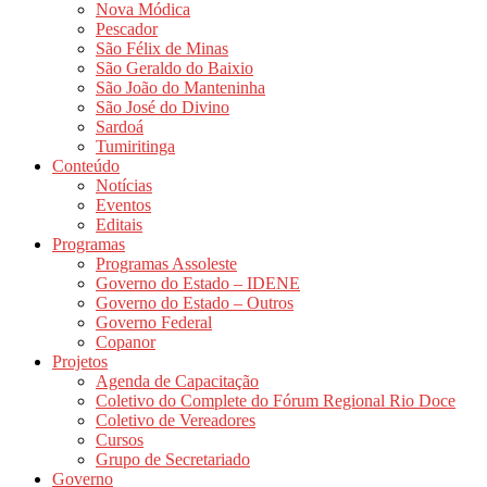
Nova Módica
Pescador
São Félix de Minas
São Geraldo do Baixio
São João do Manteninha
São José do Divino
Sardoá
Tumiritinga
Conteúdo
Notícias
Eventos
Editais
Programas
Programas Assoleste
Governo do Estado – IDENE
Governo do Estado – Outros
Governo Federal
Copanor
Projetos
Agenda de Capacitação
Coletivo do Complete do Fórum Regional Rio Doce
Coletivo de Vereadores
Cursos
Grupo de Secretariado
Governo