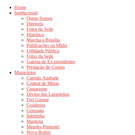
Home
Institucional
Quem Somos
Diretoria
Fotos da Sede
Histórico
Marcha a Brasília
Publicações na Mídia
Utilidade Pública
Fotos da Sede
Galeria de Ex-presidentes
Prestação de Contas
Municípios
Capitão Andrade
Central de Minas
Cuparaque
Divino das Laranjeiras
Frei Gaspar
Goiabeira
Gonzaga
Itabirinha
Mantena
Mendes Pimentel
Nova Belém