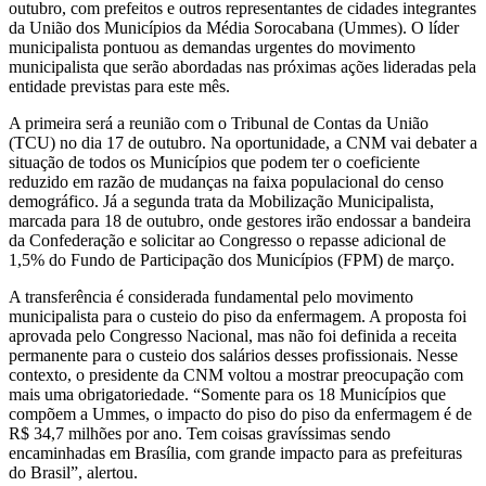
outubro, com prefeitos e outros representantes de cidades integrantes
da União dos Municípios da Média Sorocabana (Ummes). O líder
municipalista pontuou as demandas urgentes do movimento
municipalista que serão abordadas nas próximas ações lideradas pela
entidade previstas para este mês.
A primeira será a reunião com o Tribunal de Contas da União
(TCU) no dia 17 de outubro. Na oportunidade, a CNM vai debater a
situação de todos os Municípios que podem ter o coeficiente
reduzido em razão de mudanças na faixa populacional do censo
demográfico. Já a segunda trata da Mobilização Municipalista,
marcada para 18 de outubro, onde gestores irão endossar a bandeira
da Confederação e solicitar ao Congresso o repasse adicional de
1,5% do Fundo de Participação dos Municípios (FPM) de março.
A transferência é considerada fundamental pelo movimento
municipalista para o custeio do piso da enfermagem. A proposta foi
aprovada pelo Congresso Nacional, mas não foi definida a receita
permanente para o custeio dos salários desses profissionais. Nesse
contexto, o presidente da CNM voltou a mostrar preocupação com
mais uma obrigatoriedade. “Somente para os 18 Municípios que
compõem a Ummes, o impacto do piso do piso da enfermagem é de
R$ 34,7 milhões por ano. Tem coisas gravíssimas sendo
encaminhadas em Brasília, com grande impacto para as prefeituras
do Brasil”, alertou.