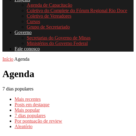
Agenda de Capacitação
Coletivo do Complete do Fórum Regional Rio Doce
Coletivo de Vereadores
Cursos
Grupo de Secretariado
Governo
Secretarias do Governo de Minas
Ministérios do Governo Federal
Fale conosco
Início
Agenda
Agenda
7 dias populares
Mais recentes
Posts em destaque
Mais popular
7 dias populares
Por pontuação de review
Aleatório