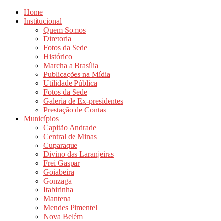
Home
Institucional
Quem Somos
Diretoria
Fotos da Sede
Histórico
Marcha a Brasília
Publicações na Mídia
Utilidade Pública
Fotos da Sede
Galeria de Ex-presidentes
Prestação de Contas
Municípios
Capitão Andrade
Central de Minas
Cuparaque
Divino das Laranjeiras
Frei Gaspar
Goiabeira
Gonzaga
Itabirinha
Mantena
Mendes Pimentel
Nova Belém