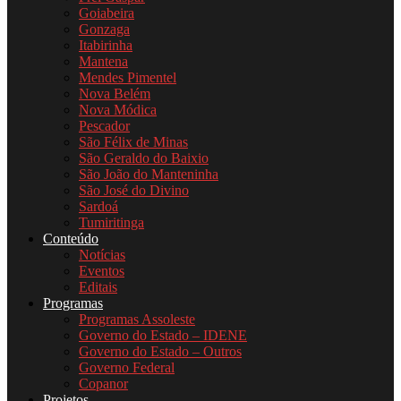
Goiabeira
Gonzaga
Itabirinha
Mantena
Mendes Pimentel
Nova Belém
Nova Módica
Pescador
São Félix de Minas
São Geraldo do Baixio
São João do Manteninha
São José do Divino
Sardoá
Tumiritinga
Conteúdo
Notícias
Eventos
Editais
Programas
Programas Assoleste
Governo do Estado – IDENE
Governo do Estado – Outros
Governo Federal
Copanor
Projetos