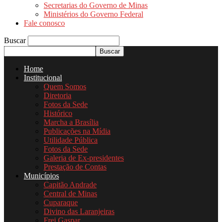
Secretarias do Governo de Minas
Ministérios do Governo Federal
Fale conosco
Buscar
Home
Institucional
Quem Somos
Diretoria
Fotos da Sede
Histórico
Marcha a Brasília
Publicações na Mídia
Utilidade Pública
Fotos da Sede
Galeria de Ex-presidentes
Prestação de Contas
Municípios
Capitão Andrade
Central de Minas
Cuparaque
Divino das Laranjeiras
Frei Gaspar