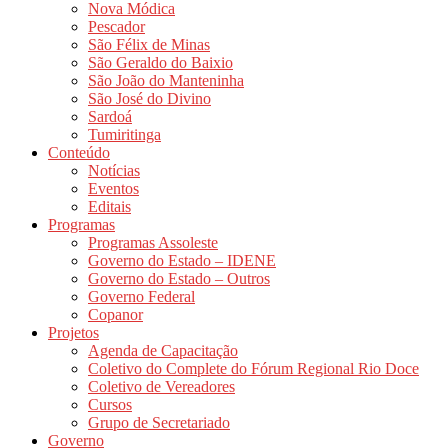
Nova Módica
Pescador
São Félix de Minas
São Geraldo do Baixio
São João do Manteninha
São José do Divino
Sardoá
Tumiritinga
Conteúdo
Notícias
Eventos
Editais
Programas
Programas Assoleste
Governo do Estado – IDENE
Governo do Estado – Outros
Governo Federal
Copanor
Projetos
Agenda de Capacitação
Coletivo do Complete do Fórum Regional Rio Doce
Coletivo de Vereadores
Cursos
Grupo de Secretariado
Governo