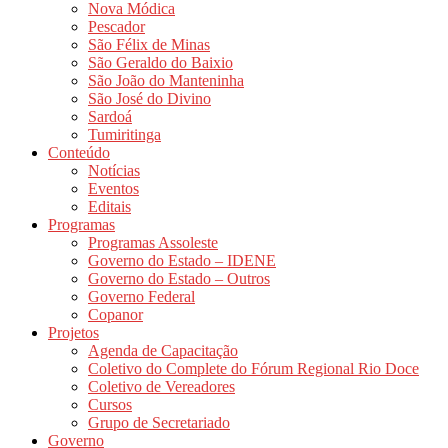
Nova Módica
Pescador
São Félix de Minas
São Geraldo do Baixio
São João do Manteninha
São José do Divino
Sardoá
Tumiritinga
Conteúdo
Notícias
Eventos
Editais
Programas
Programas Assoleste
Governo do Estado – IDENE
Governo do Estado – Outros
Governo Federal
Copanor
Projetos
Agenda de Capacitação
Coletivo do Complete do Fórum Regional Rio Doce
Coletivo de Vereadores
Cursos
Grupo de Secretariado
Governo