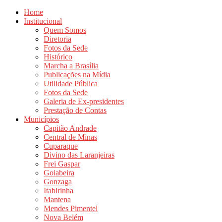
Home
Institucional
Quem Somos
Diretoria
Fotos da Sede
Histórico
Marcha a Brasília
Publicações na Mídia
Utilidade Pública
Fotos da Sede
Galeria de Ex-presidentes
Prestação de Contas
Municípios
Capitão Andrade
Central de Minas
Cuparaque
Divino das Laranjeiras
Frei Gaspar
Goiabeira
Gonzaga
Itabirinha
Mantena
Mendes Pimentel
Nova Belém