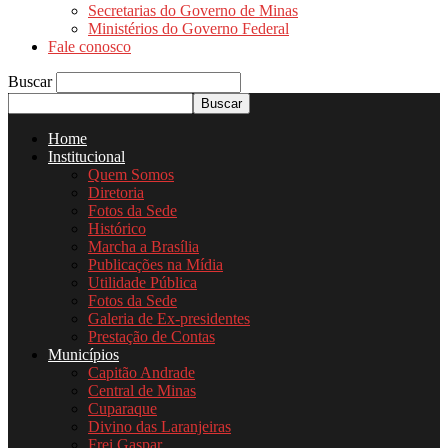
Secretarias do Governo de Minas
Ministérios do Governo Federal
Fale conosco
Buscar
Home
Institucional
Quem Somos
Diretoria
Fotos da Sede
Histórico
Marcha a Brasília
Publicações na Mídia
Utilidade Pública
Fotos da Sede
Galeria de Ex-presidentes
Prestação de Contas
Municípios
Capitão Andrade
Central de Minas
Cuparaque
Divino das Laranjeiras
Frei Gaspar