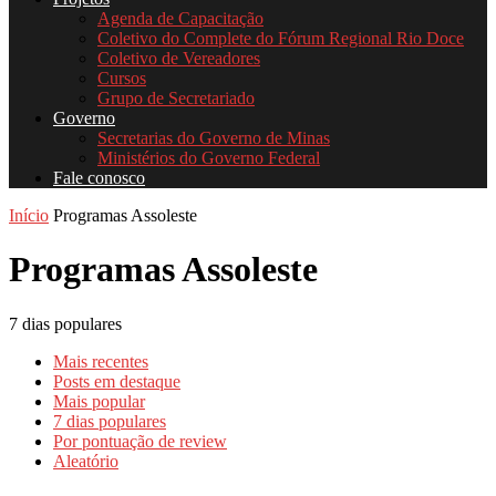
Agenda de Capacitação
Coletivo do Complete do Fórum Regional Rio Doce
Coletivo de Vereadores
Cursos
Grupo de Secretariado
Governo
Secretarias do Governo de Minas
Ministérios do Governo Federal
Fale conosco
Início
Programas Assoleste
Programas Assoleste
7 dias populares
Mais recentes
Posts em destaque
Mais popular
7 dias populares
Por pontuação de review
Aleatório