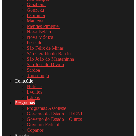
Goiabeira
Gonzaga
Itabirinha
Mantena
Mendes Pimentel
Nova Belém
Nova Módica
Pescador
São Félix de Minas
São Geraldo do Baixio
São João do Manteninha
São José do Divino
Sardoá
Tumiritinga
Conteúdo
Notícias
Eventos
Editais
Programas
Programas Assoleste
Governo do Estado – IDENE
Governo do Estado – Outros
Governo Federal
Copanor
Projetos