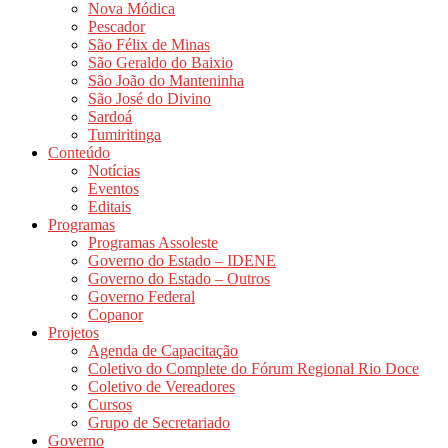
Nova Módica
Pescador
São Félix de Minas
São Geraldo do Baixio
São João do Manteninha
São José do Divino
Sardoá
Tumiritinga
Conteúdo
Notícias
Eventos
Editais
Programas
Programas Assoleste
Governo do Estado – IDENE
Governo do Estado – Outros
Governo Federal
Copanor
Projetos
Agenda de Capacitação
Coletivo do Complete do Fórum Regional Rio Doce
Coletivo de Vereadores
Cursos
Grupo de Secretariado
Governo