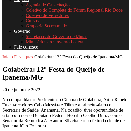
Agenda de Capacitação
Coletivo do Complete do Fórum Regional Rio Doce
Coletivo de Vereadores
Cursos
Grupo de Secretariado
Governo
Secretarias do Governo de Minas
Ministérios do Governo Federal
Fale conosco
Início
Destaques
Goiabeira: 12° Festa do Queijo de Ipanema/MG
Goiabeira: 12° Festa do Queijo de
Ipanema/MG
20 de junho de 2022
Na companhia do Presidente da Câmara de Goiabeira, Artur Rabelo
Tute, vereadores Cabo Messias e Tilim e a primeira-dama e
Secretária de Saúde, Anamaria. Na ocasião, tiver oportunidade de
estar com nosso Deputado Federal Hercílio Coelho Diniz, com o
Senador da República Alexandre Silveira e o prefeito da cidade de
Ipanema Júlio Fontoura.