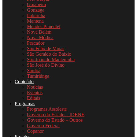
Goiabeira
Gonzaga
Itabirinha
Mantena
Mendes Pimentel
Nova Belém
Nova Módica
Pescador
São Félix de Minas
São Geraldo do Baixio
São João do Manteninha
São José do Divino
Sardoá
Tumiritinga
Conteúdo
Notícias
Eventos
Editais
Programas
Programas Assoleste
Governo do Estado – IDENE
Governo do Estado – Outros
Governo Federal
Copanor
Projetos