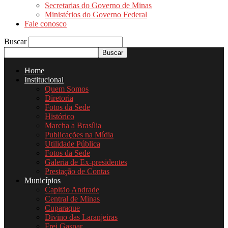
Secretarias do Governo de Minas
Ministérios do Governo Federal
Fale conosco
Buscar
Home
Institucional
Quem Somos
Diretoria
Fotos da Sede
Histórico
Marcha a Brasília
Publicações na Mídia
Utilidade Pública
Fotos da Sede
Galeria de Ex-presidentes
Prestação de Contas
Municípios
Capitão Andrade
Central de Minas
Cuparaque
Divino das Laranjeiras
Frei Gaspar