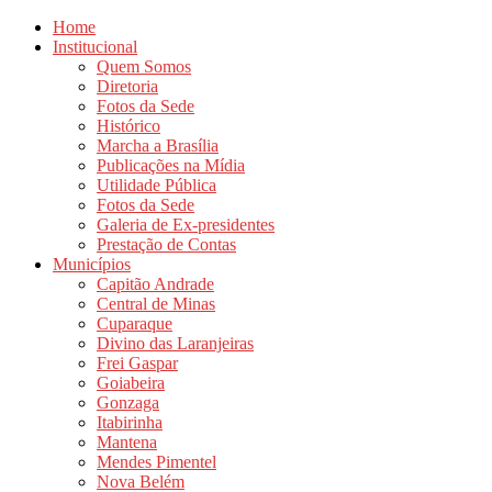
Home
Institucional
Quem Somos
Diretoria
Fotos da Sede
Histórico
Marcha a Brasília
Publicações na Mídia
Utilidade Pública
Fotos da Sede
Galeria de Ex-presidentes
Prestação de Contas
Municípios
Capitão Andrade
Central de Minas
Cuparaque
Divino das Laranjeiras
Frei Gaspar
Goiabeira
Gonzaga
Itabirinha
Mantena
Mendes Pimentel
Nova Belém