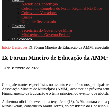
Agenda de Capacitação
Coletivo do Complete do Fórum Regional Rio Doce
Coletivo de Vereadores
Cursos
Grupo de Secretariado
Governo
Secretarias do Governo de Minas
Ministérios do Governo Federal
Fale conosco
Início
Destaques
IX Fórum Mineiro de Educação da AMM: especialista
IX Fórum Mineiro de Educação da AMM: esp
14 de setembro de 2022
Com palestrantes especialistas no assunto e com foco nos principais 
Associação Mineira de Municípios (AMM), acontece na próxima seman
Financiamento da Educação é o tema principal do evento, que aborda
A abertura oficial do evento, na terça-feira (13), às 9h, contará com
Minas Gerais, conselheiro Mauri Torres, do presidente do Conselho E