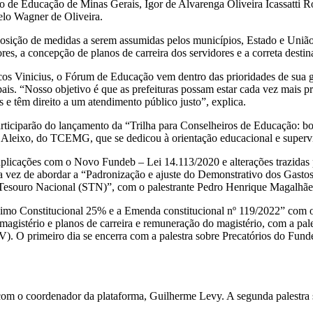
ado de Educação de Minas Gerais, Igor de Alvarenga Oliveira Icassatti
lo Wagner de Oliveira.
ão de medidas a serem assumidas pelos municípios, Estado e União,
ores, a concepção de planos de carreira dos servidores e a correta dest
cos Vinicius, o Fórum de Educação vem dentro das prioridades de sua g
ais. “Nosso objetivo é que as prefeituras possam estar cada vez mais pr
e têm direito a um atendimento público justo”, explica.
participarão do lançamento da “Trilha para Conselheiros de Educação: 
o Aleixo, do TCEMG, que se dedicou à orientação educacional e superv
plicações com o Novo Fundeb – Lei 14.113/2020 e alterações trazidas p
 a vez de abordar a “Padronização e ajuste do Demonstrativo dos Gas
 do Tesouro Nacional (STN)”, com o palestrante Pedro Henrique Magal
Mínimo Constitucional 25% e a Emenda constitucional nº 119/2022” com
do magistério e planos de carreira e remuneração do magistério, com a pa
 O primeiro dia se encerra com a palestra sobre Precatórios do Fundef
om o coordenador da plataforma, Guilherme Levy. A segunda palestra 