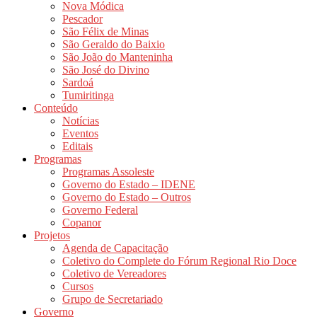
Nova Módica
Pescador
São Félix de Minas
São Geraldo do Baixio
São João do Manteninha
São José do Divino
Sardoá
Tumiritinga
Conteúdo
Notícias
Eventos
Editais
Programas
Programas Assoleste
Governo do Estado – IDENE
Governo do Estado – Outros
Governo Federal
Copanor
Projetos
Agenda de Capacitação
Coletivo do Complete do Fórum Regional Rio Doce
Coletivo de Vereadores
Cursos
Grupo de Secretariado
Governo