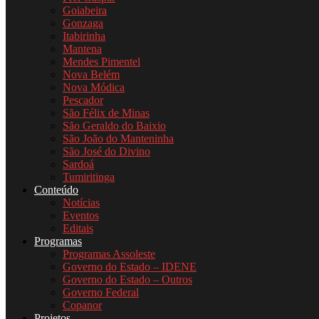
Goiabeira
Gonzaga
Itabirinha
Mantena
Mendes Pimentel
Nova Belém
Nova Módica
Pescador
São Félix de Minas
São Geraldo do Baixio
São João do Manteninha
São José do Divino
Sardoá
Tumiritinga
Conteúdo
Notícias
Eventos
Editais
Programas
Programas Assoleste
Governo do Estado – IDENE
Governo do Estado – Outros
Governo Federal
Copanor
Projetos