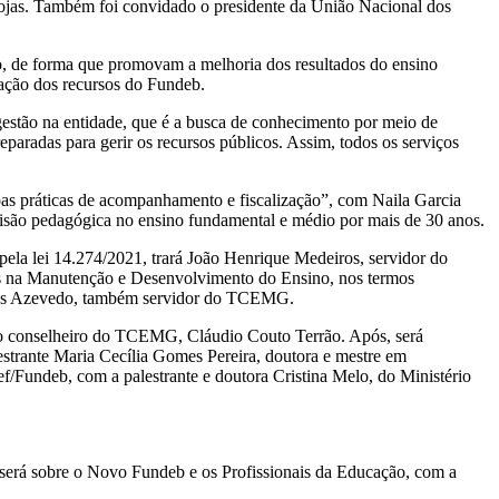
 Rojas. Também foi convidado o presidente da União Nacional dos
 de forma que promovam a melhoria dos resultados do ensino
inação dos recursos do Fundeb.
estão na entidade, que é a busca de conhecimento por meio de
eparadas para gerir os recursos públicos. Assim, todos os serviços
boas práticas de acompanhamento e fiscalização”, com Naila Garcia
isão pedagógica no ensino fundamental e médio por mais de 30 anos.
ela lei 14.274/2021, trará João Henrique Medeiros, servidor do
tos na Manutenção e Desenvolvimento do Ensino, nos termos
hães Azevedo, também servidor do TCEMG.
 o conselheiro do TCEMG, Cláudio Couto Terrão. Após, será
lestrante Maria Cecília Gomes Pereira, doutora e mestre em
/Fundeb, com a palestrante e doutora Cristina Melo, do Ministério
será sobre o Novo Fundeb e os Profissionais da Educação, com a