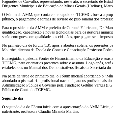
Fagundes de Carvalho, representando, neste ato, o secretário de Est
Dirigentes Municipais de Educação de Minas Gerais (Undime), Marce
O Fórum da AMM, que conta com o apoio do TCEMG, busca a proposiç
público, o pagamento e formas de revisão do piso salarial dos profess
Para o presidente da AMM e prefeito de Coronel Fabriciano, Dr. Mar
qualificação, capacitação e novas tecnologias para os gestores municip
serão entregues com qualidade aos cidadãos, que pagam seus impostos 
No primeiro dia de fórum (13), após a abertura solene, os presentes 
Mourthé, diretora da Escola de Contas e Capacitação Professor Pedr
Em seguida, a palestra Fontes de Financiamento da Educação e suas a
TCEMG, para orientar os presentes sobre o assunto. Logo após, será
estabelecidos no Manual dos Demonstrativos fiscais da Secretaria
Na parte da tarde do primeiro dia, o Fórum iniciará abordando o “
abordado o piso salarial profissional nacional para os profissionais 
Administração Pública e Governo pela Fundação Getúlio Vargas (FGV).
Público de Conta do TCEMG.
Segundo dia
O segundo dia do Fórum inicia com a apresentação do AMM Licita, c
palestrante, professora Cláudia Miranda Martins.