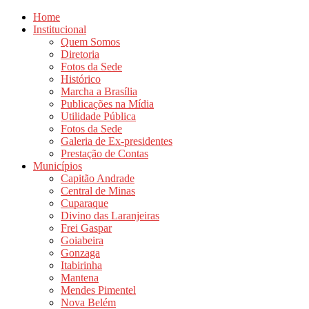
Home
Institucional
Quem Somos
Diretoria
Fotos da Sede
Histórico
Marcha a Brasília
Publicações na Mídia
Utilidade Pública
Fotos da Sede
Galeria de Ex-presidentes
Prestação de Contas
Municípios
Capitão Andrade
Central de Minas
Cuparaque
Divino das Laranjeiras
Frei Gaspar
Goiabeira
Gonzaga
Itabirinha
Mantena
Mendes Pimentel
Nova Belém