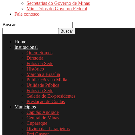
Secretarias do Governo de Minas
Ministérios do Governo Federal
Fale conosco
Buscar
Home
Institucional
Quem Somos
Diretoria
Fotos da Sede
Histórico
Marcha a Brasília
Publicações na Mídia
Utilidade Pública
Fotos da Sede
Galeria de Ex-presidentes
Prestação de Contas
Municípios
Capitão Andrade
Central de Minas
Cuparaque
Divino das Laranjeiras
Frei Gaspar